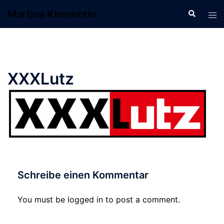
Zum
Martina Klementin
Suche
Men
Inhalt
ums
springen
XXXLutz
Schreibe einen Kommentar
You must be logged in to post a comment.