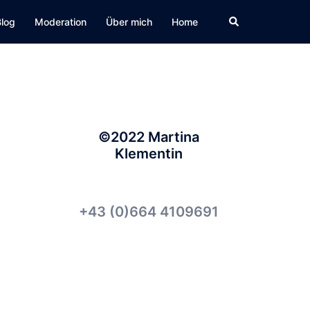
Suche
Blog
Moderation
Über mich
Home
©2022 Martina
Klementin
+43 (0)664 4109691